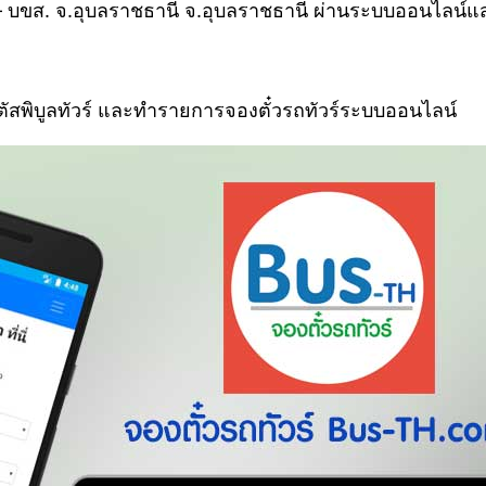
พ – บขส. จ.อุบลราชธานี จ.อุบลราชธานี ผ่านระบบออนไลน์
ลตัสพิบูลทัวร์ และทำรายการจองตั๋วรถทัวร์ระบบออนไลน์