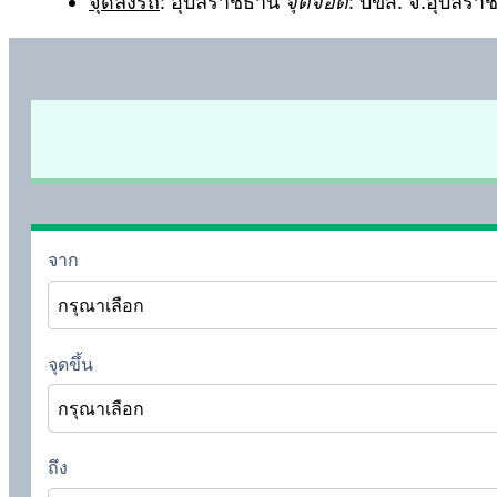
จุดลงรถ
: อุบลราชธานี
จุดจอด
: บขส. จ.อุบลรา