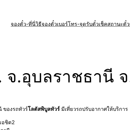
จองตั๋ว-ที่นี่
วิธีจองตั๋ว
เบอร์โทร-จุดรับตั๋ว
เช็คสถานะตั๋ว
. จ.อุบลราชธานี จ
ี ของรถทัวร์
โลตัสพิบูลทัวร์
มีเที่ยวรถปรับอากาศให้บริการ
หมอชิต2